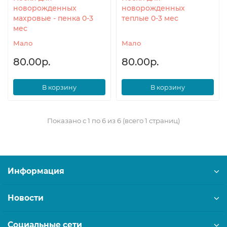
новорожденных
новорожденных
махровые - пенка 0-3
теплые 0-3 мес
мес
Мало
Мало
80.00р.
80.00р.
В корзину
В корзину
Показано с 1 по 6 из 6 (всего 1 страниц)
Информация
Новости
Социальные сети