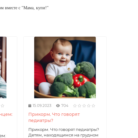
ом вместе с "Мама, купи!"
15.09.2023
704
12.09.20
нцем:
Прикорм. Что говорят
Как прав
педиатры?
новорож
Прикорм. Что говорят педиатры?
Купание 
Детям, находящимся на грудном
жизни это
ем: