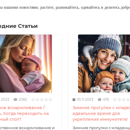
за нашими новостями, растите, развивайтесь, одевайтесь и делитесь добр
едние Статьи
1.2023
2062
05.11.2023
476
ное вскармливание /
Зимние прогулки с младе
. Когда переходить на
идеальное время для
ный стол?
укрепления иммунитета!
ственное вскармливание и
Зимние прогулки с младенц