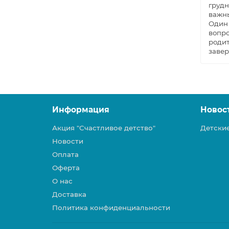
грудн
важны
Один 
вопро
родит
завер
Информация
Новос
Акция "Счастливое детство"
Детски
Новости
Оплата
Оферта
О нас
Доставка
Политика конфиденциальности