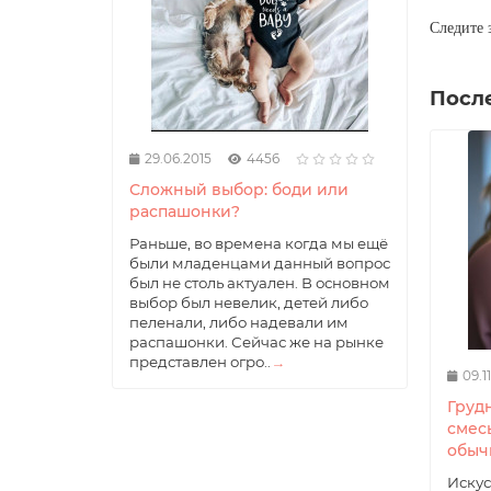
Следите 
Посл
29.06.2015
4456
Сложный выбор: боди или
распашонки?
Раньше, во времена когда мы ещё
были младенцами данный вопрос
был не столь актуален. В основном
выбор был невелик, детей либо
пеленали, либо надевали им
распашонки. Сейчас же на рынке
представлен огро..
→
09.1
Груд
смесь
обыч
Искус