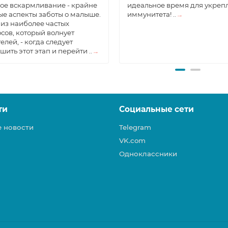
ое вскармливание - крайне
идеальное время для укреп
е аспекты заботы о малыше.
иммунитета! ..
→
из наиболее частых
сов, который волнует
елей, - когда следует
шить этот этап и перейти ..
→
ти
Социальные сети
е новости
Telegram
VK.com
Одноклассники