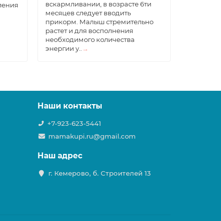
вскармливании, в возрасте 6ти
закалива
ления
месяцев следует вводить
улучшени
прикорм. Малыш стремительно
тканях и
растет и для восполнения
времяпре
необходимого количества
малыша д
энергии у..
→
Наши контакты
+7-923-623-5441
mamakupi.ru@gmail.com
Наш адрес
г. Кемерово, б. Строителей 13